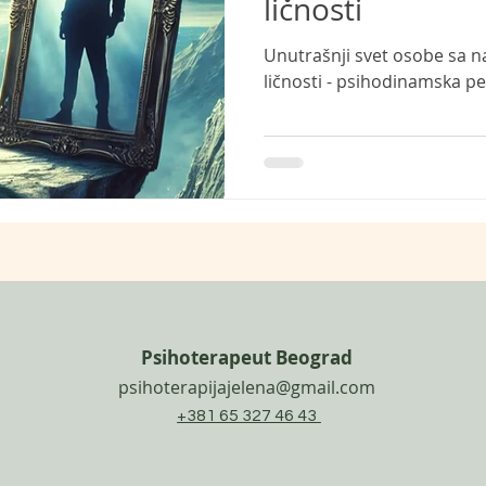
ličnosti
Unutrašnji svet osobe sa 
ličnosti - psihodinamska p
Psihoterapeut Beograd
psihoterapijajelena@gmail.com
+381 65 327 46 43