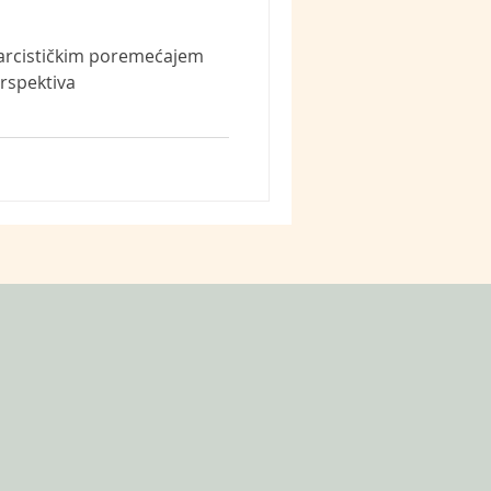
narcističkim poremećajem
erspektiva