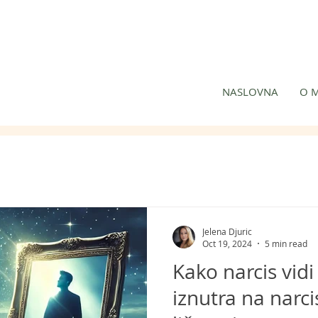
NASLOVNA
O 
Jelena Djuric
Oct 19, 2024
5 min read
Kako narcis vidi
iznutra na narci