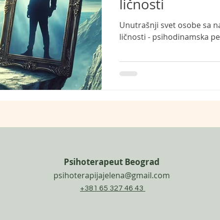
ličnosti
Unutrašnji svet osobe sa 
ličnosti - psihodinamska p
Psihoterapeut Beograd
psihoterapijajelena@gmail.com
+381 65 327 46 43