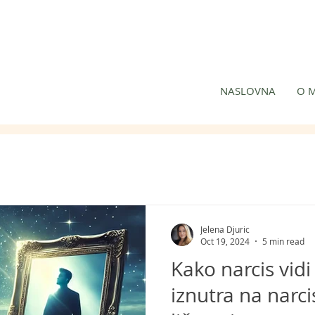
NASLOVNA
O 
Jelena Djuric
Oct 19, 2024
5 min read
Kako narcis vidi
iznutra na narci