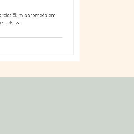
narcističkim poremećajem
erspektiva